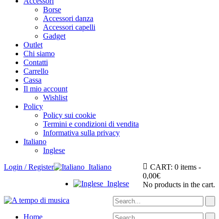
Accessori
Borse
Accessori danza
Accessori capelli
Gadget
Outlet
Chi siamo
Contatti
Carrello
Cassa
Il mio account
Wishlist
Policy
Policy sui cookie
Termini e condizioni di vendita
Informativa sulla privacy
Italiano
Inglese
Login / Register
Italiano
CART:
0 items -
0,00
€
Inglese
No products in the cart.
Home