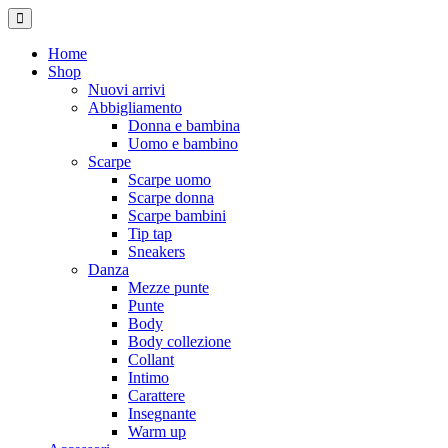
Home
Shop
Nuovi arrivi
Abbigliamento
Donna e bambina
Uomo e bambino
Scarpe
Scarpe uomo
Scarpe donna
Scarpe bambini
Tip tap
Sneakers
Danza
Mezze punte
Punte
Body
Body collezione
Collant
Intimo
Carattere
Insegnante
Warm up