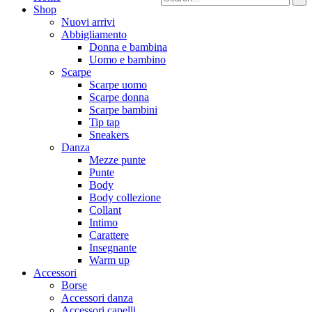
Shop
Nuovi arrivi
Abbigliamento
Donna e bambina
Uomo e bambino
Scarpe
Scarpe uomo
Scarpe donna
Scarpe bambini
Tip tap
Sneakers
Danza
Mezze punte
Punte
Body
Body collezione
Collant
Intimo
Carattere
Insegnante
Warm up
Accessori
Borse
Accessori danza
Accessori capelli