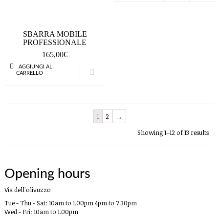
SBARRA MOBILE
PROFESSIONALE
165,00
€
AGGIUNGI AL
CARRELLO
QUICK VIEW
1
2
→
Showing 1–12 of 13 results
Opening hours
Via dell'olivuzzo
Tue - Thu - Sat: 10am to 1.00pm 4pm to 7.30pm
Wed - Fri: 10am to 1.00pm