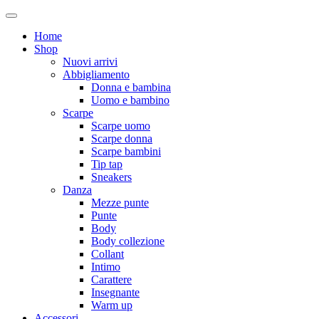
Home
Shop
Nuovi arrivi
Abbigliamento
Donna e bambina
Uomo e bambino
Scarpe
Scarpe uomo
Scarpe donna
Scarpe bambini
Tip tap
Sneakers
Danza
Mezze punte
Punte
Body
Body collezione
Collant
Intimo
Carattere
Insegnante
Warm up
Accessori