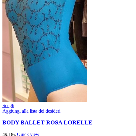
Scegli
Aggiungi alla lista dei desideri
BODY BALLET ROSA LORELLE
49,18
€
Quick view