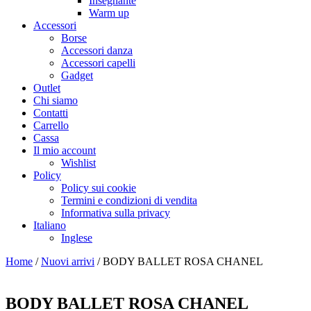
Insegnante
Warm up
Accessori
Borse
Accessori danza
Accessori capelli
Gadget
Outlet
Chi siamo
Contatti
Carrello
Cassa
Il mio account
Wishlist
Policy
Policy sui cookie
Termini e condizioni di vendita
Informativa sulla privacy
Italiano
Inglese
Home
/
Nuovi arrivi
/ BODY BALLET ROSA CHANEL
BODY BALLET ROSA CHANEL