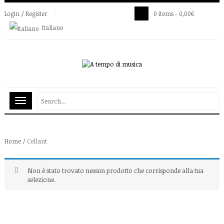
Login / Register
0 items -
0,00
€
Italiano
Home
/ Collant
Non è stato trovato nessun prodotto che corrisponde alla tua
selezione.