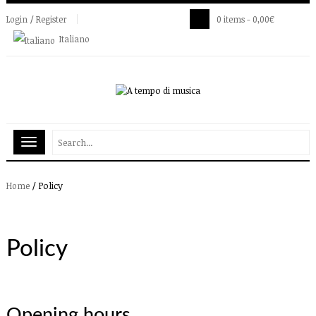
Login / Register
0 items -
0,00
€
Italiano
/
Policy
Home
Policy
Opening hours