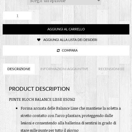
PUNTE
BLOCH
BALANCE
LISSE
AGGIUNGI AL CARRELLO
ESO162
quantità
AGGIUNGI ALLA LISTA DEI DESIDERI
COMPARA
DESCRIZIONE
INFORMAZIONI AGGIUNTIVE
RECENSIONI (0)
PRODUCT DESCRIPTION
PUNTE BLOCH BALANCE LISSE ESO162
Forma arcuata delle Balance Lisse che mantiene la soletta a
stretto contatto con l’arco plantare, proteggendo dalle
lesioni e consentendo alla ballerina di sentirsi in grado di
stare sulle punte per tutto il giorno