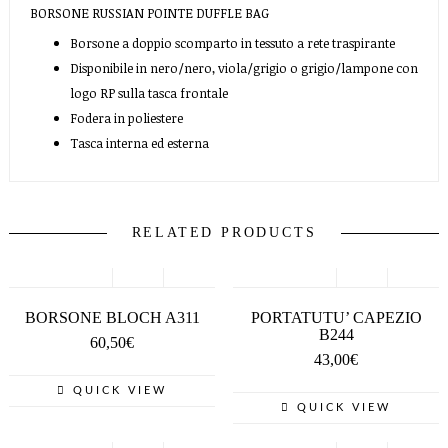
BORSONE RUSSIAN POINTE DUFFLE BAG
Borsone a doppio scomparto in t
essuto a rete traspirante
Disponibile in nero/nero, viola/grigio o grigio/lampone con
logo RP sulla tasca frontale
Fodera in poliestere
Tasca interna ed esterna
RELATED PRODUCTS
SCEGLI
SCEGLI
BORSONE BLOCH A311
PORTATUTU’ CAPEZIO
B244
60,50
€
43,00
€
QUICK VIEW
QUICK VIEW
SCEGLI
SCEGLI