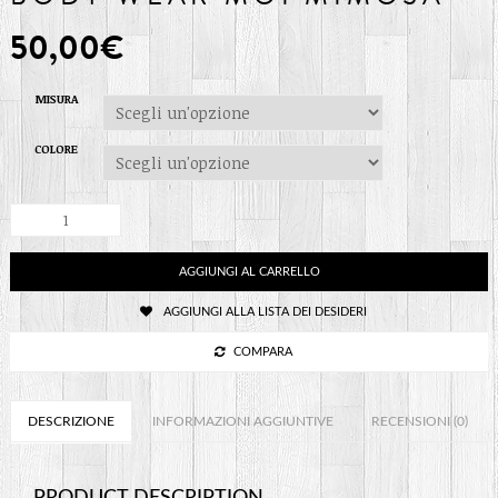
50,00
€
MISURA
COLORE
BODY
WEAR
MOI
MIMOSA
AGGIUNGI AL CARRELLO
quantità
AGGIUNGI ALLA LISTA DEI DESIDERI
COMPARA
DESCRIZIONE
INFORMAZIONI AGGIUNTIVE
RECENSIONI (0)
PRODUCT DESCRIPTION