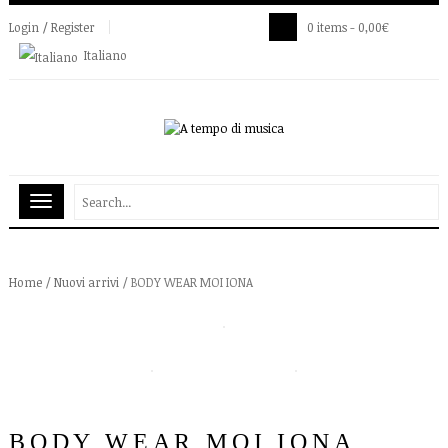
Login / Register
0 items -
0,00
€
Italiano
Home
/
Nuovi arrivi
/ BODY WEAR MOI IONA
BODY WEAR MOI IONA