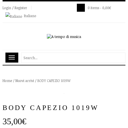
Login / Register
0 items -
0,00
€
Italiano
Home
/
Nuovi arrivi
/ BODY CAPEZIO 1019W
BODY CAPEZIO 1019W
35,00
€