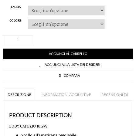
TAGLIA
COLORE
BODY
CAPEZIO
1019W
quantità
AGGIUNGI AL CARRELLO
AGGIUNGI ALLA LISTA DEI DESIDERI
COMPARA
DESCRIZIONE
INFORMAZIONI AGGIUNTIVE
RECENSIONI (0)
PRODUCT DESCRIPTION
BODY CAPEZIO 1019W
Scollo all’americana regolabile